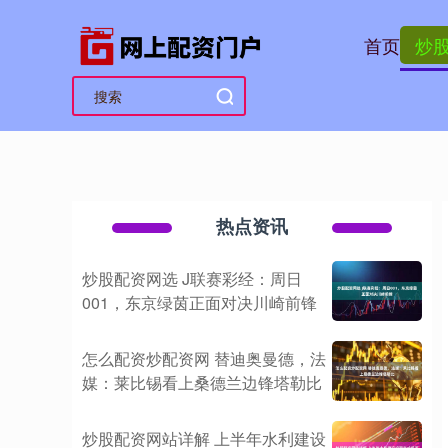
首页
炒
热点资讯
炒股配资网选 J联赛彩经：周日
001，东京绿茵正面对决川崎前锋
怎么配资炒配资网 替迪奥曼德，法
媒：莱比锡看上桑德兰边锋塔勒比
炒股配资网站详解 上半年水利建设