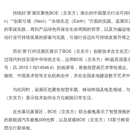
持续好‘屏’展区聚焦BOE（京东方）推出的中国显示行业可持续发
n）”“创新引领（Next）”“永续生态（Earth）”方面的实践。
的零碳实践，再到产品绿色环保全生命周期的管理，以及为偏远地
动行业可持续发展的探索与实践，引领行业迈向可持续发展升维
而在‘屏’行对话展区展示了BOE（京东方）创新技术在文化艺
过现代科技呈现中华传统文化，运用BOE（京东方）8K超高清显
号：ZL 2016 1 0214546.6）的画屏等，将敦煌壁画艺术
物馆、中国美术馆等文化机构合作，并在全国多地建设数字艺术
与此同时，该展区也聚焦智慧车载、移动终端及电竞领域，与京
（京东方）显示技术如何全方位赋能日常生活。
在光幕玩家展区，BOE（京东方）联合极氪展示了智慧座舱的创
的新能源汽车极氪009光辉，以及搭载BOE（京东方）13英寸椅
慧出行新体验。