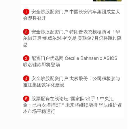
​安全炒股配资门户 中国长安汽车集团成立大
1
会即将召开
​安全炒股配资门户 特朗普表态模棱两可！华
2
尔街开启“鲍威尔对冲”交易 美联储7月仍将跳过降
息
​配资门户优选网 Cecilie Bahnsen x ASICS
3
联名鞋款即将登场
​安全炒股配资门户 太极股份：公司积极参与
4
雅江集团数字化建设
​股票配资在线论坛 “国家队”出手！中央汇
5
金：已再次增持ETF 未来将继续增持 坚决维护资
本市场平稳运行