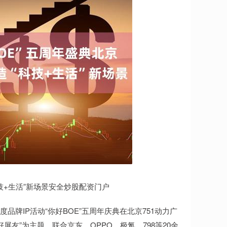
技+生活”新场景安全炒股配资门户
度品牌IP活动“你好BOE”五周年庆典在北京751动力广
屏友”为主题，联合京东、OPPO、极氪、798等20余