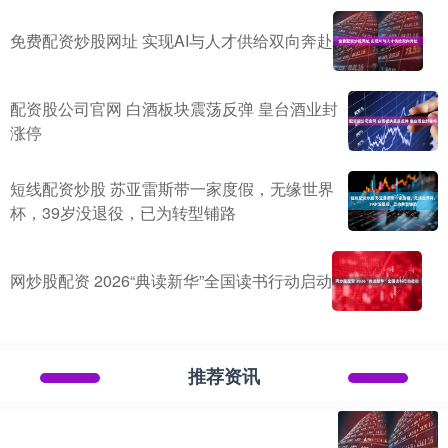
免费配资炒股网址 实现AI与人才供给双向奔赴
配资股公司官网 白酒板块震荡反弹 皇台酒业封
涨停
短线配资炒股 苏亚雷斯带一家度假，无缘世界
杯，39岁没退役，已为转型铺路
网炒股配资 2026“典读新华”全国读书行动启动
推荐资讯