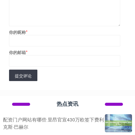
你的昵称
*
你的邮箱
*
提交评论
热点资讯
配资门户网站有哪些 里昂官宣430万欧签下费利
克斯·巴赫尔