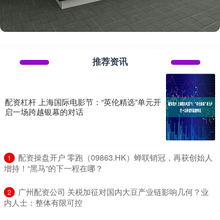
推荐资讯
配资杠杆 上海国际电影节：“英伦精选”单元开
启一场跨越银幕的对话
​配资操盘开户 零跑（09863.HK）蝉联销冠，再获创始人
1
增持！“黑马”的下一程在哪？
​广州配资公司 关税加征对国内大豆产业链影响几何？业
2
内人士：整体有限可控